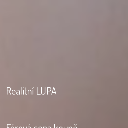
Realitní LUPA
Férová cena koupě